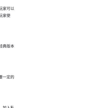
玩家可以
玩家使
经典版本
要一定的
、加入私