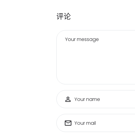
评论
Your message
Your name
Your mail