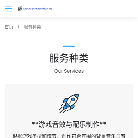
服务种类
首页
服务种类
Our Services
**游戏音效与配乐制作**
根据游戏类型和情节，创作符合氛围的背景音乐与音