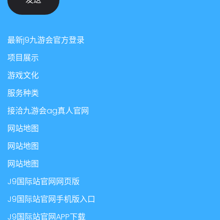
最新j9九游会官方登录
项目展示
游戏文化
服务种类
接洽九游会ag真人官网
网站地图
网站地图
网站地图
J9国际站官网网页版
J9国际站官网手机版入口
J9国际站官网APP下载