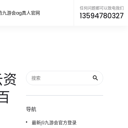
任何问题都可以致电我们
洽九游会ag真人官网
13594780327
云资
百
导航
最新j9九游会官方登录