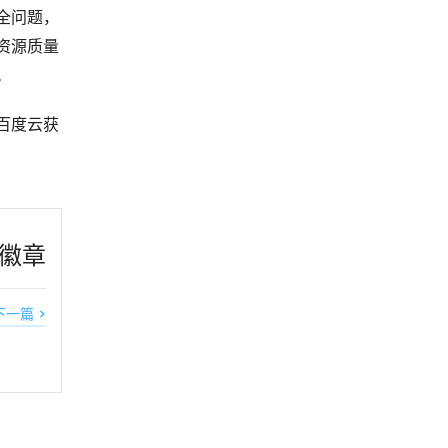
全问题，
资源质量
。
百度云获
徽章
下一篇 >