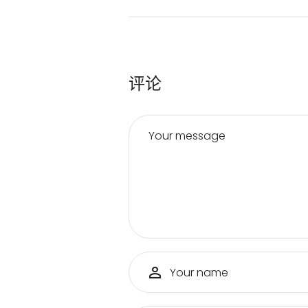
评论
Your message
Your name