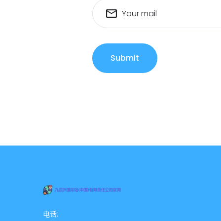
Your mail
Submit
电话: